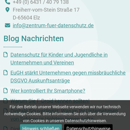
+49 (0) 6431 / 40 79 138
Freiherr-vom-Stein Straße 17
D-65604 Elz
info@zentrum-fuer-datenschutz.de
Blog Nachrichten
Datenschutz für Kinder und Jugendliche in
Unternehmen und Vereinen
EuGH stärkt Unternehmen gegen missbräuchliche
DSGVO Auskunftsanträge
Wer kontrolliert Ihr Smartphone?
Warum Sie F-Droid kennen sollten!
Für den Betrieb unserer Webseite verwenden wir nur technisch
Digitale Souveränität: Warum Ihr Unternehmen
notwendige Cookies. Bitte informieren Sie sich über die Verwendung
von Schleswig-Holstein lernen sollte
von Cookies in unseren Datenschutzhinweisen.
Hinweis schließen
Datenschutzhinweise
Digitale Dienste aus Europa